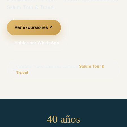
Salum Tour & Travel.
Ver excursiones ↗
Hablar por WhatsApp
Calafate Travel ahora es parte de
Salum Tour &
🤝
Travel
40 años