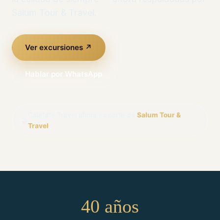
Salum Tour & Travel.
Ver excursiones ↗
Hablar por WhatsApp
Calafate Travel ahora es parte de
Salum Tour &
🤝
Travel
40 años